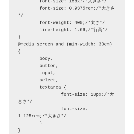
	font-size: 15px;/*大きさ*/

	font-size: 0.9375rem;/*大きさ
*/

	font-weight: 400;/*太さ*/

	line-height: 1.66;/*行高*/

}

@media screen and (min-width: 30em) 
{

	body,

	button,

	input,

	select,

	textarea {

		font-size: 18px;/*大
きさ*/

		font-size: 
1.125rem;/*大きさ*/

	}

}
