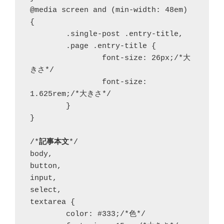
@media screen and (min-width: 48em) 
{

	.single-post .entry-title,

	.page .entry-title {

		font-size: 26px;/*大
きさ*/

		font-size: 
1.625rem;/*大きさ*/

	}

}

/*
記事本文
*/

body,

button,

input,

select,

textarea {

	color: #333;/*色*/
