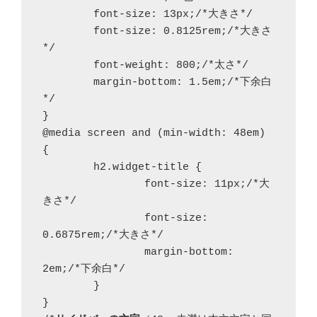
	font-size: 13px;/*大きさ*/

	font-size: 0.8125rem;/*大きさ
*/

	font-weight: 800;/*太さ*/

	margin-bottom: 1.5em;/*下余白
*/

}

@media screen and (min-width: 48em) 
{

	h2.widget-title {

		font-size: 11px;/*大
きさ*/

		font-size: 
0.6875rem;/*大きさ*/

		margin-bottom: 
2em;/*下余白*/

	}

}
