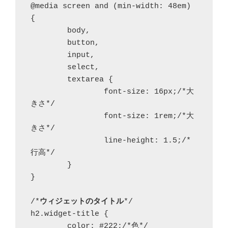
@media screen and (min-width: 48em) 
{

	body,

	button,

	input,

	select,

	textarea {

		font-size: 16px;/*大
きさ*/

		font-size: 1rem;/*大
きさ*/

		line-height: 1.5;/*
行高*/

	}

}

/*
ウィジェットのタイトル
*/

h2.widget-title {

	color: #222;/*色*/
