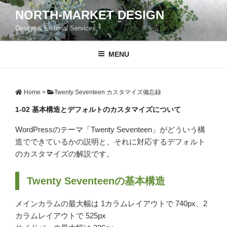
コ
NORTH-MARKET DESIGN
ン
Design & Editorial Services
テ
ン
ツ
MENU
へ
ス
キ
Home
>
Twenty Seventeen カスタマイズ備忘録
ッ
1-02 基本構造とデフォルトのカスタマイズについて
プ
WordPressのテーマ「Twenty Seventeen」がどういう構
造でできているかの説明と、それに対応するデフォルト
のカスタマイズの解説です。
Twenty Seventeenの基本構造
メインカラムの最大幅は 1カラムレイアウトで 740px、2
カラムレイアウトで 525px