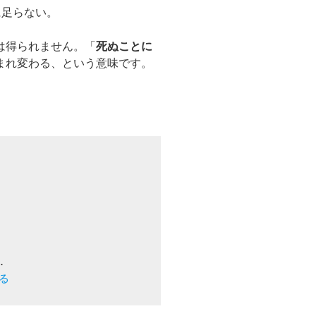
に足らない。
は得られません。「
死ぬことに
まれ変わる、という意味です。
る