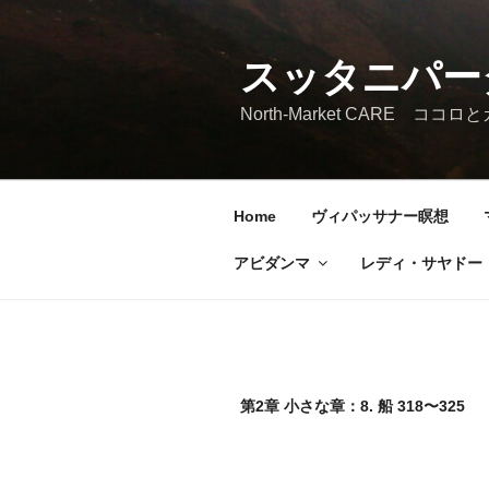
コ
ン
テ
スッタニパー
ン
North-Market CARE コ
ツ
へ
ス
キ
Home
ヴィパッサナー瞑想
ッ
プ
アビダンマ
レディ・サヤドー
第2章 小さな章：8. 船 318〜325