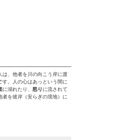
。
人は、他者を川の向こう岸に渡
です。人の心はあっという間に
楽
に溺れたり、
怒り
に流されて
他者を彼岸（安らぎの境地）に