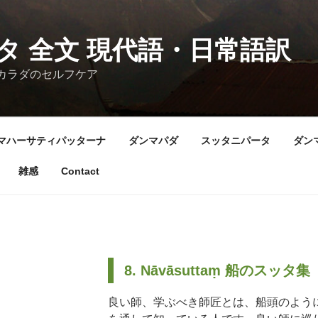
タ 全文 現代語・日常語訳
コロとカラダのセルフケア
マハーサティパッターナ
ダンマパダ
スッタニパータ
ダン
雑感
Contact
8. Nāvāsuttaṃ 船のスッタ集
良い師、学ぶべき師匠とは、船頭のよう