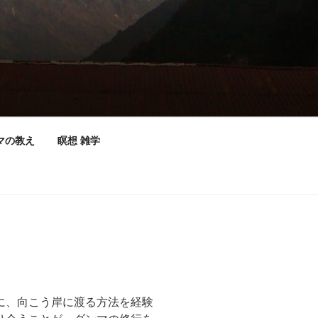
マの教え
瞑想 雑学
に、向こう岸に渡る方法を経験